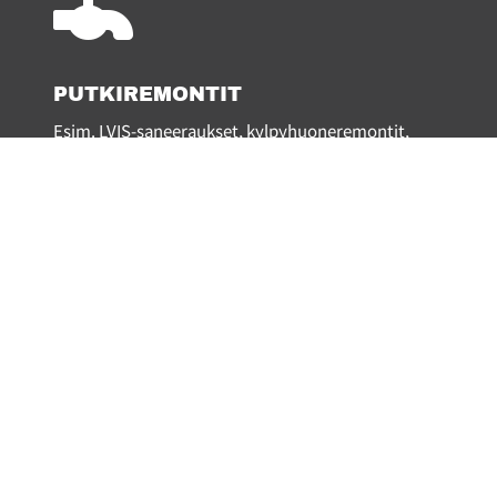

PUTKIREMONTIT
Esim. LVIS-saneeraukset, kylpyhuoneremontit,
saunaremontit.
LUE LISÄÄ

HISSIREMONTIT