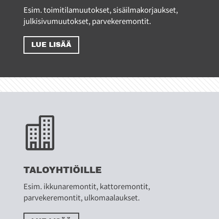
Esim. toimitilamuutokset, sisäilmakorjaukset,
julkisivumuutokset, parvekeremontit.
LUE LISÄÄ

TALOYHTIÖILLE
Esim. ikkunaremontit, kattoremontit,
parvekeremontit, ulkomaalaukset.