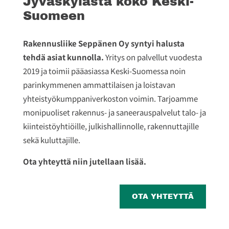
Jyväskylästä koko Keski-
Suomeen
Rakennusliike Seppänen Oy syntyi halusta
tehdä asiat kunnolla.
Yritys on palvellut vuodesta
2019 ja toimii pääasiassa Keski-Suomessa noin
parinkymmenen ammattilaisen ja loistavan
yhteistyökumppaniverkoston voimin. Tarjoamme
monipuoliset rakennus- ja saneerauspalvelut talo- ja
kiinteistöyhtiöille, julkishallinnolle, rakennuttajille
sekä kuluttajille.
Ota yhteyttä niin jutellaan lisää.
OTA YHTEYTTÄ